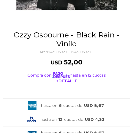
Ozzy Osbourne - Black Rain -
Vinilo
194399392911-194399392911
52,00
USD
Comprá con
hasta en 12 cuotas
+DETALLE
¡ME INTERESA!
hasta en
6
cuotas de
USD 8,67
hasta en
12
cuotas de
USD 4,33
hasta en
6
cuotas de
USD 8,67