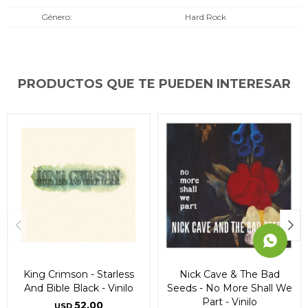
* sujeto a aprobación crediticia. El monto disponible
* sujeto a aprobación crediticia. El monto disponible
* sujeto a aprobación crediticia. El monto disponible
Género
Hard Rock
puede variar por comercio
puede variar por comercio
puede variar por comercio
Día
Día
Día
Mes
Mes
Mes
Año
Año
Año
Continuar
Continuar
Continuar
PRODUCTOS QUE TE PUEDEN INTERESAR
King Crimson - Starless
Nick Cave & The Bad
And Bible Black - Vinilo
Seeds - No More Shall We
Part - Vinilo
52,00
USD