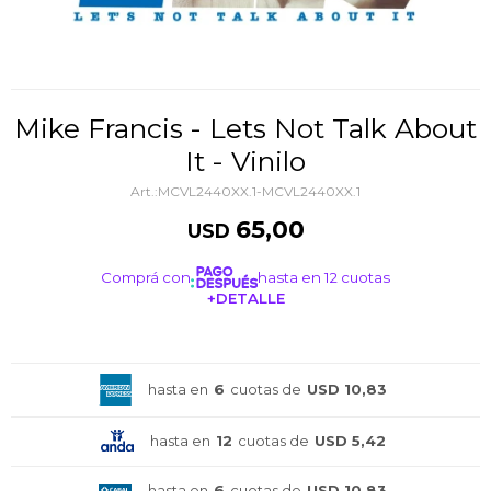
Mike Francis - Lets Not Talk About
It - Vinilo
MCVL2440XX.1-MCVL2440XX.1
65,00
USD
Comprá con
hasta en 12 cuotas
+DETALLE
¡ME INTERESA!
hasta en
6
cuotas de
USD 10,83
hasta en
12
cuotas de
USD 5,42
hasta en
6
cuotas de
USD 10,83