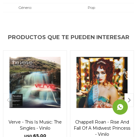
* sujeto a aprobación crediticia. El monto disponible
* sujeto a aprobación crediticia. El monto disponible
* sujeto a aprobación crediticia. El monto disponible
Género
Pop
puede variar por comercio
puede variar por comercio
puede variar por comercio
Día
Día
Día
Mes
Mes
Mes
Año
Año
Año
Continuar
Continuar
Continuar
PRODUCTOS QUE TE PUEDEN INTERESAR
Verve - This Is Music: The
Chappell Roan - Rise And
Singles - Vinilo
Fall Of A Midwest Princess
- Vinilo
65,00
USD