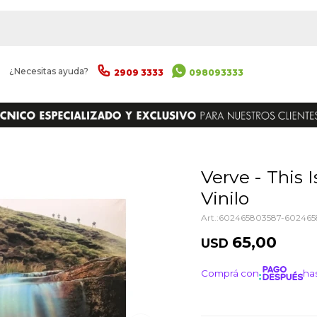
|
¿Necesitas ayuda?
2909 3333
098093333
ENVIAR
Verve - This Is Music: The Singles -
Vinilo
602465803587-602465
65,00
USD
Comprá con
has
¡ME I