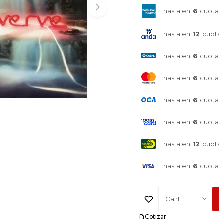
hasta en
6
cuota
hasta en
12
cuot
hasta en
6
cuota
hasta en
6
cuota
hasta en
6
cuota
hasta en
6
cuota
hasta en
12
cuot
hasta en
6
cuota
¡Sumate a la forma más ágil de
¡Sumate a la forma más ágil de
¡Sumate a la forma más ágil de
1
comprar!
comprar!
comprar!
Cotizar