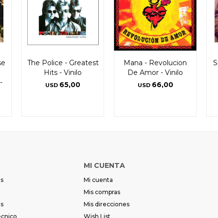
se
The Police - Greatest
Mana - Revolucion
S
Hits - Vinilo
De Amor - Vinilo
-
65,00
66,00
USD
USD
MI CUENTA
es
Mi cuenta
Mis compras
es
Mis direcciones
écnico
Wish List