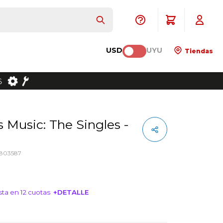
USD
UYU
Tiendas
803587
ta en 12 cuotas
+DETALLE
NTERESA!