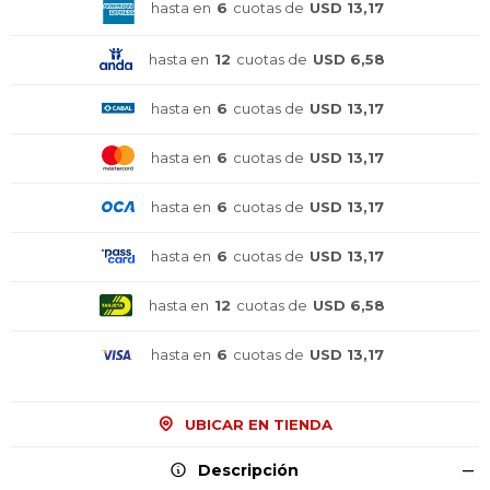
hasta en
6
cuotas de
USD 13,17
hasta en
12
cuotas de
USD 6,58
hasta en
6
cuotas de
USD 13,17
hasta en
6
cuotas de
USD 13,17
hasta en
6
cuotas de
USD 13,17
hasta en
6
cuotas de
USD 13,17
hasta en
12
cuotas de
USD 6,58
hasta en
6
cuotas de
USD 13,17
¡Sumate a la forma más ágil de
¡Sumate a la forma más ágil de
¡Sumate a la forma más ágil de
UBICAR EN TIENDA
comprar!
comprar!
comprar!
Comprá en 3 cuotas sin recargo o hasta en
Comprá en 3 cuotas sin recargo o hasta en
Comprá en 3 cuotas sin recargo o hasta en
Descripción
12 cuotas * ¡Solo con tu cédula!
12 cuotas * ¡Solo con tu cédula!
12 cuotas * ¡Solo con tu cédula!