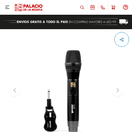

ENVIAR