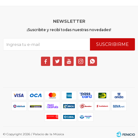
NEWSLETTER
¡Suscribite y recibí todas nuestras novedades!
SUSCRIBIRME





© Copyright 2026 / Palacio de la Música