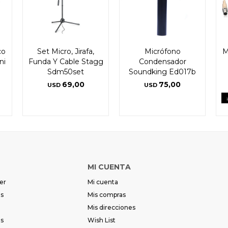
co
Set Micro, Jirafa,
Micrófono
M
ni
Funda Y Cable Stagg
Condensador
Sdm50set
Soundking Ed017b
69,00
75,00
USD
USD
MI CUENTA
er
Mi cuenta
es
Mis compras
Mis direcciones
es
Wish List