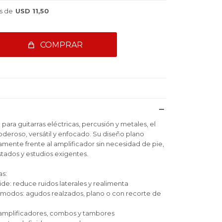
s de
USD 11,50
COMPRAR
ra guitarras eléctricas, percusión y metales, el
deroso, versátil y enfocado. Su diseño plano
amente frente al amplificador sin necesidad de pie,
stados y estudios exigentes.
as:
de: reduce ruidos laterales y realimenta
3 modos: agudos realzados, plano o con recorte de
 amplificadores, combos y tambores