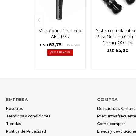
Microfono Dinámico
Sistema Inalambri
Akg P3s
Para Guitarra Gemi
Gmug100 Uhf
63,75
USD
75,00
USD
65,00
USD
15
EMPRESA
COMPRA
Nosotros
Descuentos Santand
Términos y condiciones
Preguntas frecuent
Tiendas
Como comprar
Política de Privacidad
Envíos y devolucion