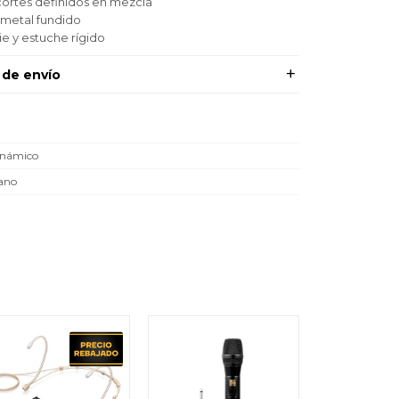
 cortes definidos en mezcla
 metal fundido
e y estuche rígido
 de envío
inámico
ano