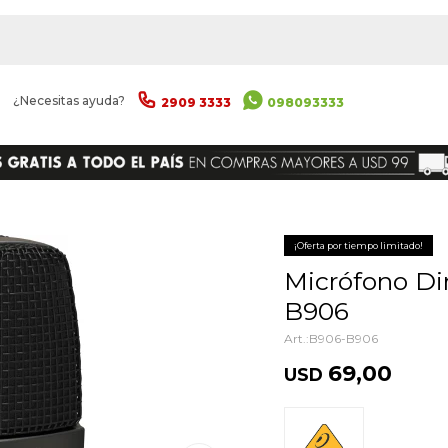
|
¿Necesitas ayuda?
2909 3333
098093333
ENVIAR
¡Oferta por tiempo limitado!
Micrófono Dinámico Behringer
B906
B906-B906
69,00
USD