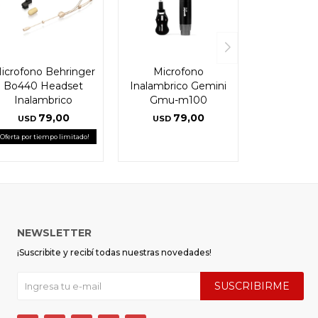
icrofono Behringer
Microfono
Bo440 Headset
Inalambrico Gemini
Inalambrico
Gmu-m100
79,00
79,00
USD
USD
¡Oferta por tiempo limitado!
NEWSLETTER
¡Suscribite y recibí todas nuestras novedades!
SUSCRIBIRME