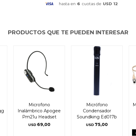
Continuar
Continuar
Continuar
hasta en
6
cuotas de
USD 12
PRODUCTOS QUE TE PUEDEN INTERESAR
Microfono
Micrófono
M
gg
Inalámbrico Apogee
Condensador
Pm21u Headset
Soundking Ed017b
69,00
75,00
USD
USD