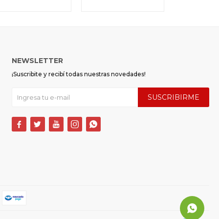
NEWSLETTER
¡Suscribite y recibí todas nuestras novedades!
SUSCRIBIRME




