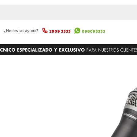
|
¿Necesitas ayuda?
2909 3333
098093333
ENVIAR