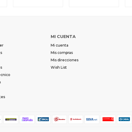
MI CUENTA
er
Mi cuenta
es
Mis compras
Mis direcciones
es
Wish List
écnico
m
tes