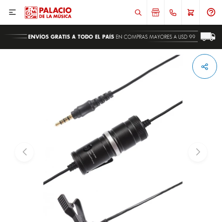

ENVIAR