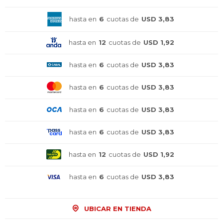
hasta en
6
cuotas de
USD 3,83
hasta en
12
cuotas de
USD 1,92
hasta en
6
cuotas de
USD 3,83
hasta en
6
cuotas de
USD 3,83
hasta en
6
cuotas de
USD 3,83
hasta en
6
cuotas de
USD 3,83
hasta en
12
cuotas de
USD 1,92
hasta en
6
cuotas de
USD 3,83
¡Sumate a la forma más ágil de
¡Sumate a la forma más ágil de
¡Sumate a la forma más ágil de
comprar!
comprar!
comprar!
UBICAR EN TIENDA
Comprá en 3 cuotas sin recargo o hasta en
Comprá en 3 cuotas sin recargo o hasta en
Comprá en 3 cuotas sin recargo o hasta en