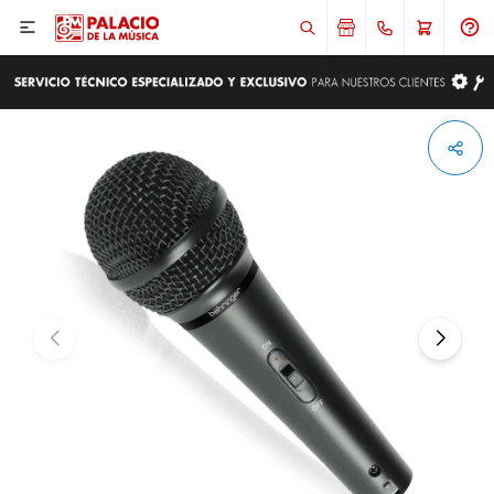

ENVIAR