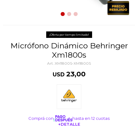
¡Oferta por tiempo limitado!
Micrófono Dinámico Behringer
Xm1800s
XM1800S-XM1800S
23,00
USD
Comprá con
hasta en 12 cuotas
+DETALLE
¡ME INTERESA!