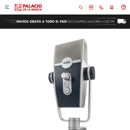

ENVIAR