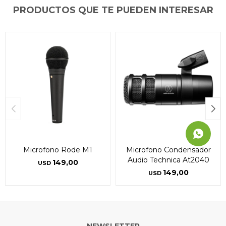
PRODUCTOS QUE TE PUEDEN INTERESAR
Continuar
Continuar
Continuar
Microfono Rode M1
Microfono Condensador
Audio Technica At2040
149,00
USD
149,00
USD
NEWSLETTER