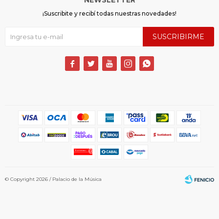
¡Suscribite y recibí todas nuestras novedades!
SUSCRIBIRME





© Copyright 2026 / Palacio de la Música