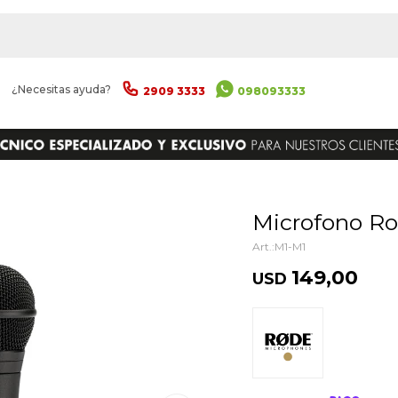
|
¿Necesitas ayuda?
2909 3333
098093333
ENVIAR
Microfono R
M1-M1
149,00
USD