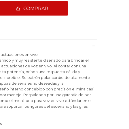
COMPRAR
 actuaciones en vivo
ámico y muy resistente diseñado para brindar el
actuaciones de voz en vivo. Al contar con una
lta potencia, brinda una respuesta cálida y
d increíble. Su patrón polar cardioide altamente
aptura de señales no deseadas y la
iseño interno concebido con precisión elimina casi
por manejo. Respaldado por una garantía de por
como el micrófono para voz en vivo estándar en el
ara soportar los rigores del escenario y las giras
s: