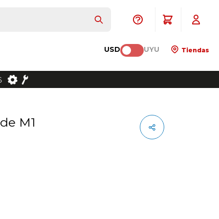
USD
UYU
Tiendas
ode M1