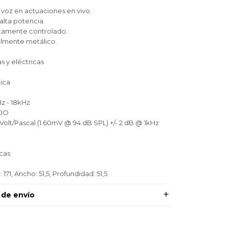
voz en actuaciones en vivo.
lta potencia.
ltamente controlado.
almente metálico.
s y eléctricas
mica
z - 18kHz
20O
1 Volt/Pascal (1.60mV @ 94 dB SPL) +/- 2 dB @ 1kHz
cas
171, Ancho: 51,5, Profundidad: 51,5
 de envío