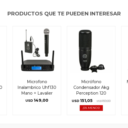
PRODUCTOS QUE TE PUEDEN INTERESAR
Microfono
Micrófono
0
Inalambrico Uhf130
Condensador Akg
Mano + Lavalier
Perception 120
149,00
151,05
USD
USD
159,00
USD
5