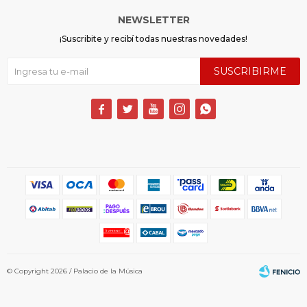
NEWSLETTER
¡Suscribite y recibí todas nuestras novedades!
SUSCRIBIRME





© Copyright 2026 / Palacio de la Música