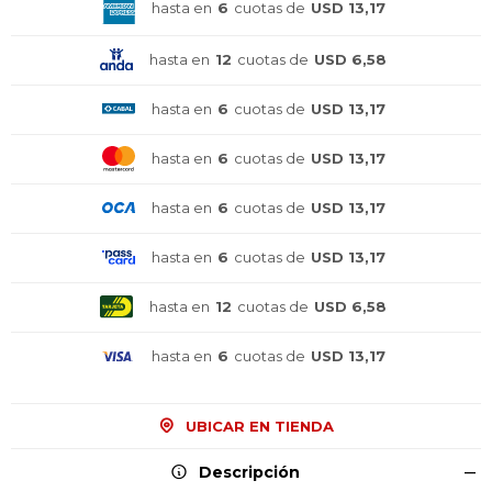
hasta en
6
cuotas de
USD 13,17
hasta en
12
cuotas de
USD 6,58
hasta en
6
cuotas de
USD 13,17
hasta en
6
cuotas de
USD 13,17
hasta en
6
cuotas de
USD 13,17
hasta en
6
cuotas de
USD 13,17
hasta en
12
cuotas de
USD 6,58
hasta en
6
cuotas de
USD 13,17
¡Sumate a la forma más ágil de
¡Sumate a la forma más ágil de
¡Sumate a la forma más ágil de
comprar!
comprar!
comprar!
UBICAR EN TIENDA
Comprá en 3 cuotas sin recargo o hasta en
Comprá en 3 cuotas sin recargo o hasta en
Comprá en 3 cuotas sin recargo o hasta en
12 cuotas * ¡Solo con tu cédula!
12 cuotas * ¡Solo con tu cédula!
12 cuotas * ¡Solo con tu cédula!
Descripción
* sujeto aprobación crediticia.
* sujeto aprobación crediticia.
* sujeto aprobación crediticia.