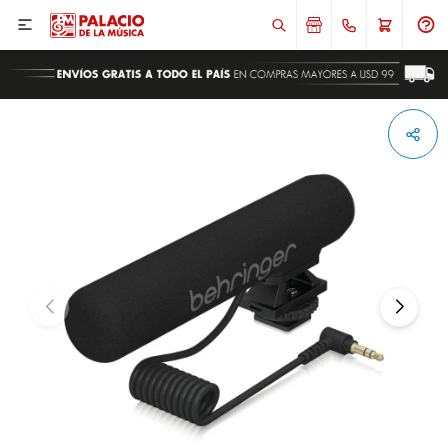

ENVIAR