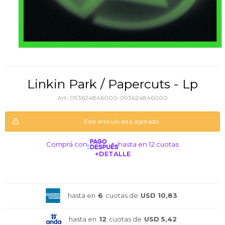
Linkin Park / Papercuts - Lp
093624846000-093624846000
Este artículo está agotado.
Comprá con
hasta en 12 cuotas
+DETALLE
¡ME INTERESA!
hasta en
6
cuotas de
USD 10,83
hasta en
12
cuotas de
USD 5,42