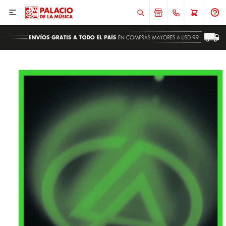

ENVIAR