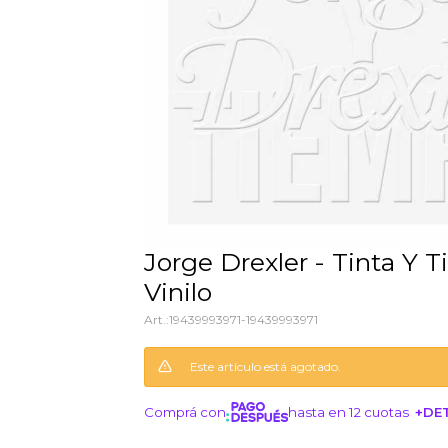
Jorge Drexler - Tinta Y Tiempo -
Vinilo
19439993971-19439993971
Este artículo está agotado.
Comprá con
hasta en 12 cuotas
+DE