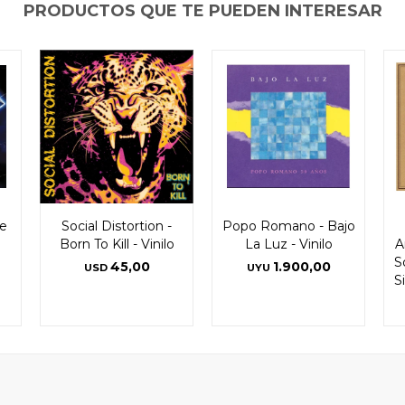
PRODUCTOS QUE TE PUEDEN INTERESAR
he
Social Distortion -
Popo Romano - Bajo
Born To Kill - Vinilo
La Luz - Vinilo
A
S
45,00
1.900,00
USD
UYU
S