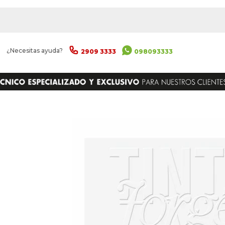
|
¿Necesitas ayuda?
2909 3333
098093333
ENVIAR