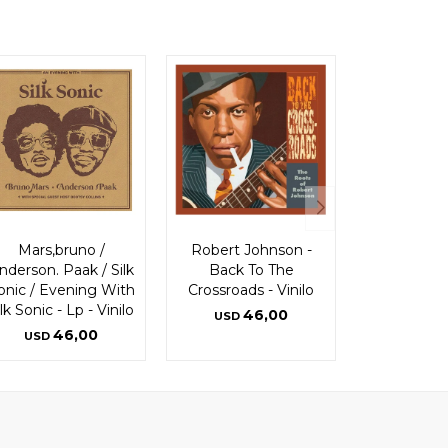
Mars,bruno /
Robert Johnson -
nderson. Paak / Silk
Back To The
onic / Evening With
Crossroads - Vinilo
ilk Sonic - Lp - Vinilo
46,00
USD
46,00
USD