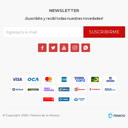
NEWSLETTER
¡Suscribite y recibí todas nuestras novedades!
SUSCRIBIRME





© Copyright 2026 / Palacio de la Música