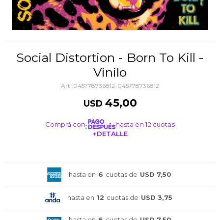
Social Distortion - Born To Kill -
Vinilo
045778736812-045778736812
45,00
USD
Comprá con
hasta en 12 cuotas
+DETALLE
¡ME INTERESA!
hasta en
6
cuotas de
USD 7,50
hasta en
12
cuotas de
USD 3,75
hasta en
6
cuotas de
USD 7,50