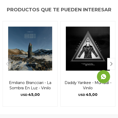
Día
Día
Día
Mes
Mes
Mes
Año
Año
Año
PRODUCTOS QUE TE PUEDEN INTERESAR
Continuar
Continuar
Continuar
Emiliano Brancciari - La
Daddy Yankee - Mundial -
Sombra En Luz - Vinilo
Vinilo
45,00
45,00
USD
USD