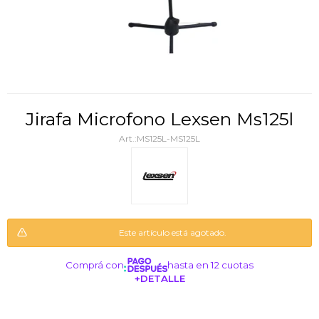
Jirafa Microfono Lexsen Ms125l
MS125L-MS125L
Este artículo está agotado.
Comprá con
hasta en 12 cuotas
+DETALLE
¡ME INTERESA!