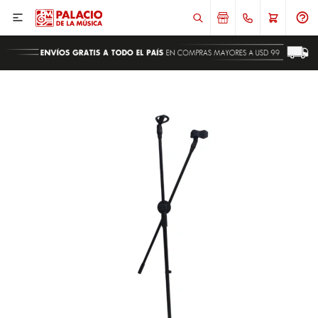

ENVIAR