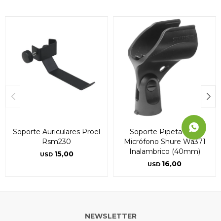
Continuar
Continuar
Continuar
Soporte Auriculares Proel
Soporte Pipeta Para
Rsm230
Micrófono Shure Wa371
Inalambrico (40mm)
15,00
USD
16,00
USD
NEWSLETTER