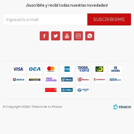
¡Suscribite y recibí todas nuestras novedades!
SUSCRIBIRME





© Copyright 2026 / Palacio de la Música