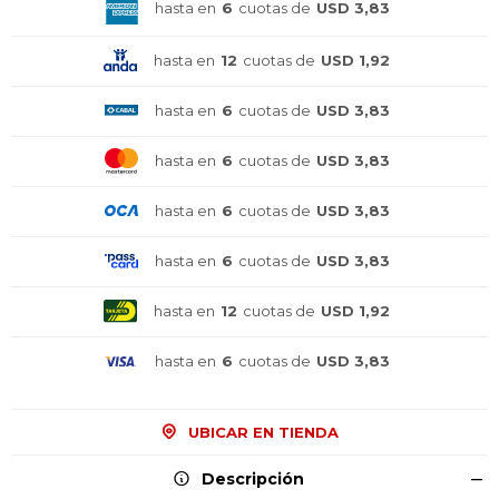
hasta en
6
cuotas de
USD 3,83
hasta en
12
cuotas de
USD 1,92
hasta en
6
cuotas de
USD 3,83
hasta en
6
cuotas de
USD 3,83
hasta en
6
cuotas de
USD 3,83
hasta en
6
cuotas de
USD 3,83
hasta en
12
cuotas de
USD 1,92
hasta en
6
cuotas de
USD 3,83
¡Sumate a la forma más ágil de
¡Sumate a la forma más ágil de
¡Sumate a la forma más ágil de
comprar!
comprar!
comprar!
UBICAR EN TIENDA
Comprá en 3 cuotas sin recargo o hasta en
Comprá en 3 cuotas sin recargo o hasta en
Comprá en 3 cuotas sin recargo o hasta en
12 cuotas * ¡Solo con tu cédula!
12 cuotas * ¡Solo con tu cédula!
12 cuotas * ¡Solo con tu cédula!
Descripción
* sujeto aprobación crediticia.
* sujeto aprobación crediticia.
* sujeto aprobación crediticia.