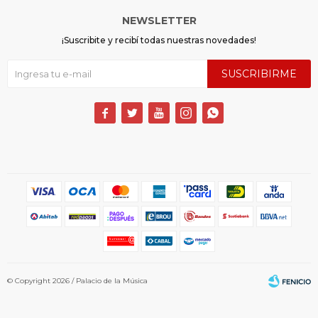
NEWSLETTER
¡Suscribite y recibí todas nuestras novedades!
SUSCRIBIRME





© Copyright 2026 / Palacio de la Música