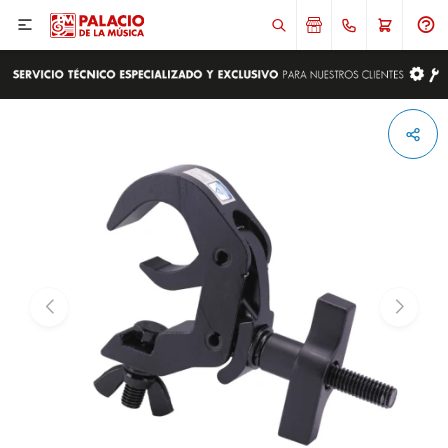

ENVIAR