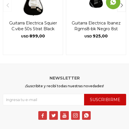
Guitarra Electrica Squier
Guitarra Electrica Ibanez
C.vibe 50s Strat Black
Rgms8-bk Negro 8st
899,00
925,00
USD
USD
NEWSLETTER
¡Suscribite y recibí todas nuestras novedades!
SUSCRIBIRME




