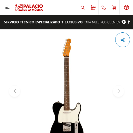

ENVIAR