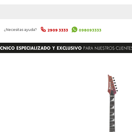
|
¿Necesitas ayuda?
2909 3333
098093333
ENVIAR