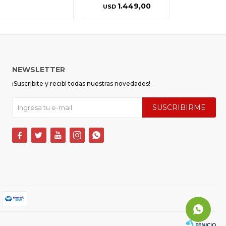
1.449,00
USD
NEWSLETTER
¡Suscribite y recibí todas nuestras novedades!
SUSCRIBIRME




