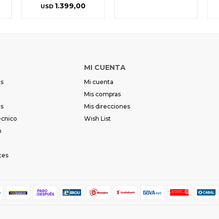
1.399,00
USD
MI CUENTA
es
Mi cuenta
Mis compras
es
Mis direcciones
écnico
Wish List
m
tes