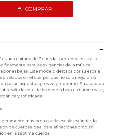
COMPRAR
s una guitarra de 7 cuerdas perteneciente a la
cíficamente para las exigencias de la música
aciones bajas. Este modelo destaca por su escala
s biselados en el cuerpo, que no solo mejoran la
otorgan un aspecto agresivo y moderno. Su acabado
at resalta la veta de la madera bajo un barniz mate,
rgánica y sofisticada.
s:
Ligeramente más larga que la escala estándar, lo
ión de cuerdas ideal para afinaciones drop sin
ción en la séptima cuerda.