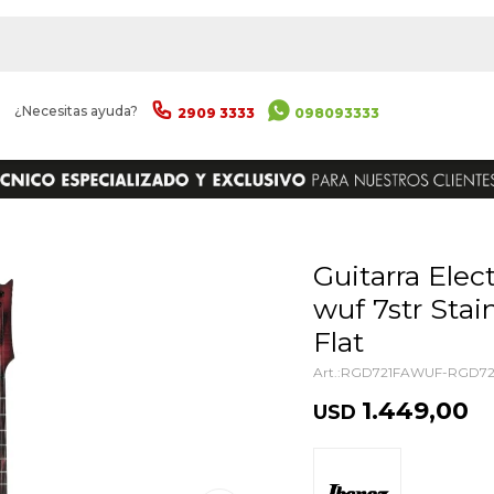
|
¿Necesitas ayuda?
2909 3333
098093333
ENVIAR
Guitarra Electrica Ibanez Rgd721fa-
wuf 7str Sta
Flat
RGD721FAWUF-RGD7
1.449,00
USD