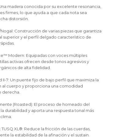
 Una madera conocida por su excelente resonancia,
ves firmes, lo que ayuda a que cada nota sea
cha distorsión.
e/Nogal: Construcción de varias piezas que garantiza
l superior y el perfil delgado característico de
rápidas.
nce™ Modern: Equipadas con voces múltiples
tillas activas ofrecen desde tonos agresivos y
rgánicos de alta fidelidad.
 II-7: Un puente fijo de bajo perfil que maximiza la
ón al cuerpo y proporciona una comodidad
o derecha.
mente (Roasted): El proceso de horneado del
la durabilidad y aporta una respuesta tonal más
clima.
k TUSQ XL®: Reduce la fricción de las cuerdas,
te la estabilidad de la afinación y el sustain.