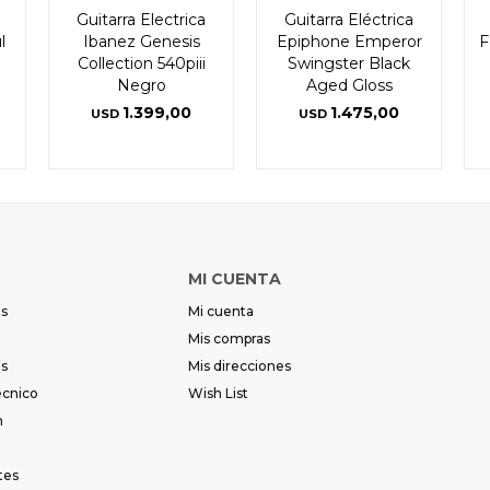
Guitarra Electrica
Guitarra Eléctrica
l
Ibanez Genesis
Epiphone Emperor
F
Collection 540piii
Swingster Black
Negro
Aged Gloss
1.399,00
1.475,00
USD
USD
MI CUENTA
es
Mi cuenta
Mis compras
es
Mis direcciones
écnico
Wish List
m
tes