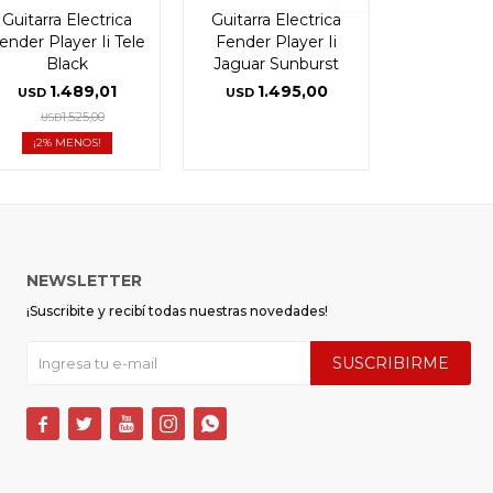
Guitarra Electrica
Guitarra Electrica
ender Player Ii Tele
Fender Player Ii
Black
Jaguar Sunburst
1.489,01
1.495,00
USD
USD
1.525,00
USD
2
NEWSLETTER
¡Suscribite y recibí todas nuestras novedades!
SUSCRIBIRME




