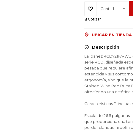
1
Cotizar
UBICAR EN TIENDA
Descripción
La Ibanez RGD721FA-WUF e
serie RGD, diseñada espe
pesada que requiere afin
extendida y sus contorno
ergonomía, sino que le 
Stained Wine Red Burst Fl
ofreciendo una estética o
Características Principale
¡Sumate a la forma más ágil de
¡Sumate a la forma más ágil de
¡Sumate a la forma más ágil de
comprar!
comprar!
comprar!
Escala de 26.5 pulgadas: 
Comprá en 3 cuotas sin recargo o hasta en
Comprá en 3 cuotas sin recargo o hasta en
Comprá en 3 cuotas sin recargo o hasta en
que proporciona una tens
12 cuotas * ¡Solo con tu cédula!
12 cuotas * ¡Solo con tu cédula!
12 cuotas * ¡Solo con tu cédula!
perder claridad ni defini