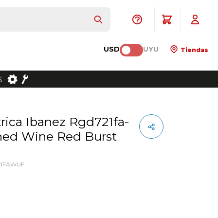
USD
UYU
Tiendas
ined Wine Red Burst
21FAWUF