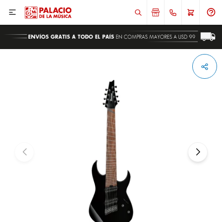

ENVIAR