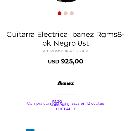
Guitarra Electrica Ibanez Rgms8-
bk Negro 8st
RGMS8BK-RGMS8BK
925,00
USD
Comprá con
hasta en 12 cuotas
+DETALLE
¡ME INTERESA!