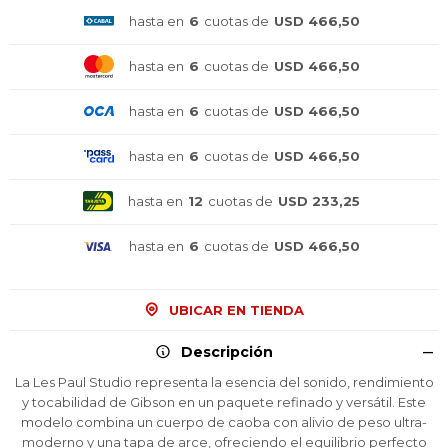
hasta en
6
cuotas de
USD 466,50
hasta en
6
cuotas de
USD 466,50
hasta en
6
cuotas de
USD 466,50
hasta en
6
cuotas de
USD 466,50
hasta en
12
cuotas de
USD 233,25
hasta en
6
cuotas de
USD 466,50
UBICAR EN TIENDA
Descripción
La Les Paul Studio representa la esencia del sonido, rendimiento
y tocabilidad de Gibson en un paquete refinado y versátil. Este
modelo combina un cuerpo de caoba con alivio de peso ultra-
¡Sumate a la forma más ágil de
¡Sumate a la forma más ágil de
¡Sumate a la forma más ágil de
moderno y una tapa de arce, ofreciendo el equilibrio perfecto