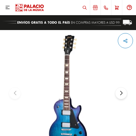

ENVIAR