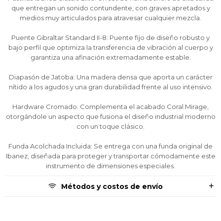
puede variar por comercio
puede variar por comercio
puede variar por comercio
Día
Día
Día
Mes
Mes
Mes
Año
Año
Año
que entregan un sonido contundente, con graves apretados y
medios muy articulados para atravesar cualquier mezcla.
Continuar
Continuar
Continuar
Puente Gibraltar Standard II-8: Puente fijo de diseño robusto y
bajo perfil que optimiza la transferencia de vibración al cuerpo y
garantiza una afinación extremadamente estable.
Diapasón de Jatoba: Una madera densa que aporta un carácter
nítido a los agudos y una gran durabilidad frente al uso intensivo.
Hardware Cromado: Complementa el acabado Coral Mirage,
otorgándole un aspecto que fusiona el diseño industrial moderno
con un toque clásico.
Funda Acolchada Incluida: Se entrega con una funda original de
Ibanez, diseñada para proteger y transportar cómodamente este
instrumento de dimensiones especiales.
Métodos y costos de envío