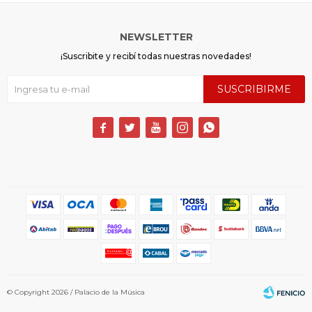
NEWSLETTER
¡Suscribite y recibí todas nuestras novedades!
SUSCRIBIRME





© Copyright 2026 / Palacio de la Música