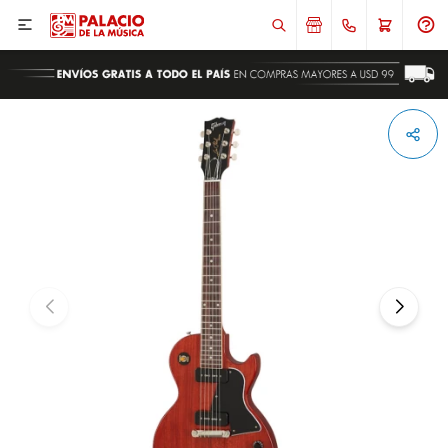

ENVIAR