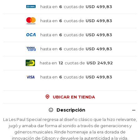
hasta en
6
cuotas de
USD 499,83
hasta en
6
cuotas de
USD 499,83
hasta en
6
cuotas de
USD 499,83
hasta en
6
cuotas de
USD 499,83
hasta en
12
cuotas de
USD 249,92
hasta en
6
cuotas de
USD 499,83
UBICAR EN TIENDA
¡Sumate a la forma más ágil de
¡Sumate a la forma más ágil de
¡Sumate a la forma más ágil de
Descripción
comprar!
comprar!
comprar!
La Les Paul Special regresa al diseño clásico que la hizo relevante,
Comprá en 3 cuotas sin recargo o hasta en
Comprá en 3 cuotas sin recargo o hasta en
Comprá en 3 cuotas sin recargo o hasta en
jugó y amaba dar forma al sonido a través de generaciones y
12 cuotas * ¡Solo con tu cédula!
12 cuotas * ¡Solo con tu cédula!
12 cuotas * ¡Solo con tu cédula!
géneros musicales. Rinde homenaje a la era dorada de
* sujeto aprobación crediticia.
* sujeto aprobación crediticia.
* sujeto aprobación crediticia.
innovación de Gibson y devuelve la autenticidad a la vida.