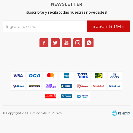
NEWSLETTER
¡Suscribite y recibí todas nuestras novedades!
SUSCRIBIRME





© Copyright 2026 / Palacio de la Música