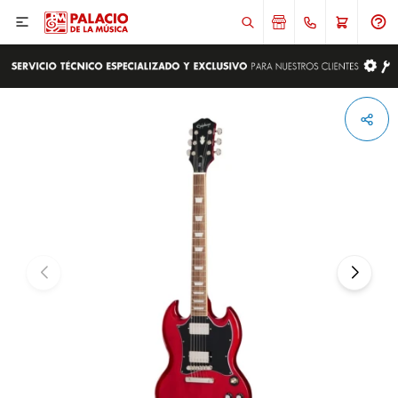

ENVIAR