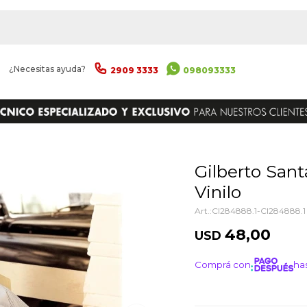
|
¿Necesitas ayuda?
2909 3333
098093333
ENVIAR
Gilberto Santa Rosa - Autentico -
Vinilo
CI284888.1-CI284888.1
48,00
USD
Comprá con
has
¡ME I