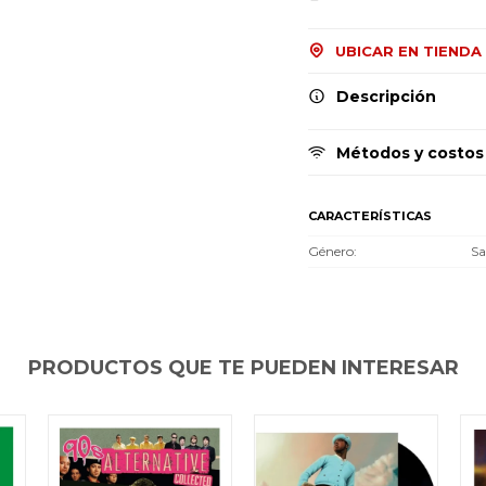
Comprá en 3 cuotas sin recargo o hasta en
Comprá en 3 cuotas sin recargo o hasta en
Comprá en 3 cuotas sin recargo o hasta en
12 cuotas * ¡Solo con tu cédula!
12 cuotas * ¡Solo con tu cédula!
12 cuotas * ¡Solo con tu cédula!
* sujeto aprobación crediticia.
* sujeto aprobación crediticia.
* sujeto aprobación crediticia.
UBICAR EN TIENDA
Comprá ahora y Pagá
Comprá ahora y Pagá
Comprá ahora y Pagá
Verifica si estás calificado para comprar con
Verifica si estás calificado para comprar con
Verifica si estás calificado para comprar con
Pago Después:
Pago Después:
Pago Después:
Después, hasta en 12
Después, hasta en 12
Después, hasta en 12
Descripción
Estás calificado para comprar usando Pago
Estás calificado para comprar usando Pago
Estás calificado para comprar usando Pago
Ups!
Ups!
Ups!
cuotas y sin tocar tu
cuotas y sin tocar tu
cuotas y sin tocar tu
Después.
Después.
Después.
Cédula de identidad
Cédula de identidad
Cédula de identidad
tarjeta de crédito
tarjeta de crédito
tarjeta de crédito
Parece que no tenes oferta, lamentamos
Parece que no tenes oferta, lamentamos
Parece que no tenes oferta, lamentamos
¡Algo salió mal!
¡Algo salió mal!
¡Algo salió mal!
Métodos y costos
¡Tenés hasta
¡Tenés hasta
¡Tenés hasta
para comprar en las cuotas que
para comprar en las cuotas que
para comprar en las cuotas que
el inconveniente, por cualquier duda
el inconveniente, por cualquier duda
el inconveniente, por cualquier duda
Por favor intenta nuevamente mas tarde.
Por favor intenta nuevamente mas tarde.
Por favor intenta nuevamente mas tarde.
Celular
Celular
Celular
prefieras!
prefieras!
prefieras!
contactanos en
contactanos en
contactanos en
preguntas@pagodespues.com.uy
preguntas@pagodespues.com.uy
preguntas@pagodespues.com.uy
Elegí tus productos preferidos
Elegí tus productos preferidos
Elegí tus productos preferidos
CARACTERÍSTICAS
Fecha de nacimiento
Fecha de nacimiento
Fecha de nacimiento
Elegís Pago Después como metodo de pago
Elegís Pago Después como metodo de pago
Elegís Pago Después como metodo de pago
Género
Sa
* sujeto a aprobación crediticia. El monto disponible
* sujeto a aprobación crediticia. El monto disponible
* sujeto a aprobación crediticia. El monto disponible
puede variar por comercio
puede variar por comercio
puede variar por comercio
Día
Día
Día
Mes
Mes
Mes
Año
Año
Año
Continuar
Continuar
Continuar
PRODUCTOS QUE TE PUEDEN INTERESAR