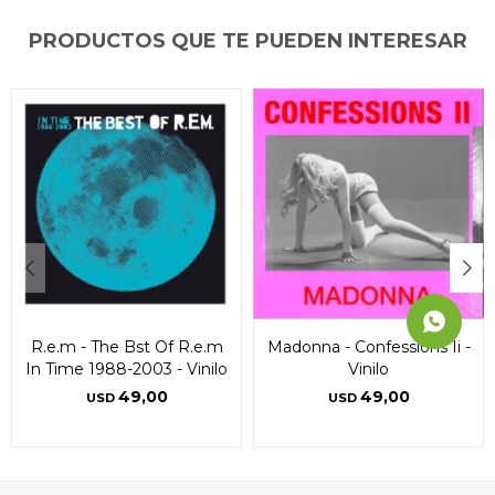
Día
Día
Día
Mes
Mes
Mes
Año
Año
Año
PRODUCTOS QUE TE PUEDEN INTERESAR
Continuar
Continuar
Continuar
R.e.m - The Bst Of R.e.m
Madonna - Confessions Ii -
In Time 1988-2003 - Vinilo
Vinilo
49,00
49,00
USD
USD