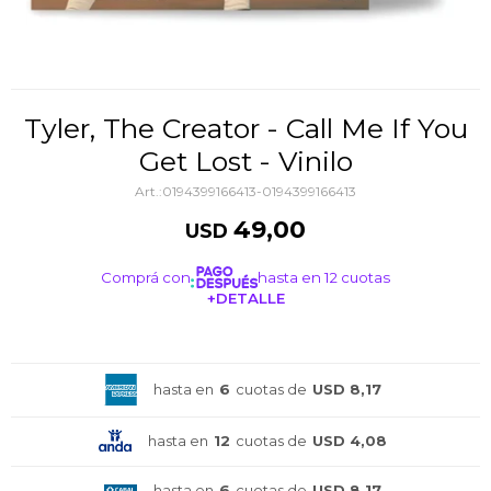
Tyler, The Creator - Call Me If You
Get Lost - Vinilo
0194399166413-0194399166413
49,00
USD
Comprá con
hasta en 12 cuotas
+DETALLE
¡ME INTERESA!
hasta en
6
cuotas de
USD 8,17
hasta en
12
cuotas de
USD 4,08
hasta en
6
cuotas de
USD 8,17