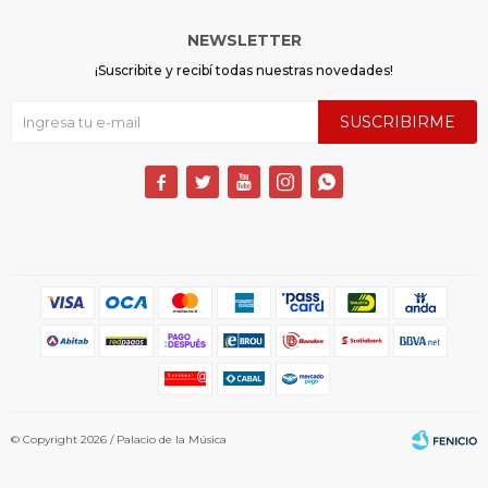
NEWSLETTER
¡Suscribite y recibí todas nuestras novedades!
SUSCRIBIRME





© Copyright 2026 / Palacio de la Música