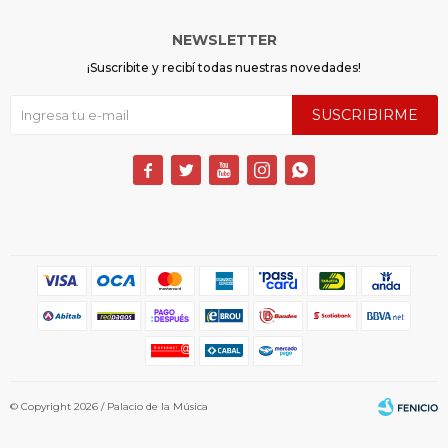
NEWSLETTER
¡Suscribite y recibí todas nuestras novedades!
SUSCRIBIRME





© Copyright 2026 / Palacio de la Música