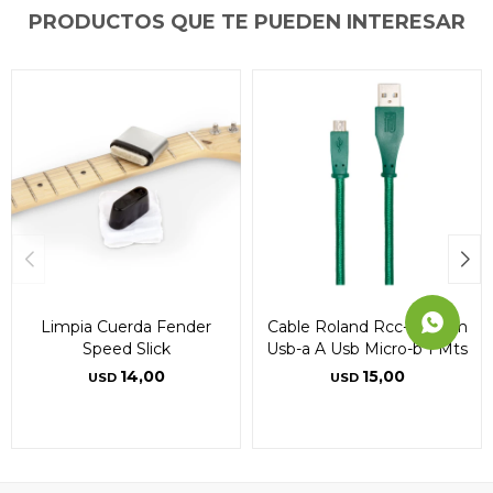
Día
Día
Día
Mes
Mes
Mes
Año
Año
Año
PRODUCTOS QUE TE PUEDEN INTERESAR
Continuar
Continuar
Continuar
Limpia Cuerda Fender
Cable Roland Rcc-3-uaum
Speed Slick
Usb-a A Usb Micro-b 1 Mts
14,00
15,00
USD
USD