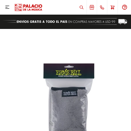

ENVIAR