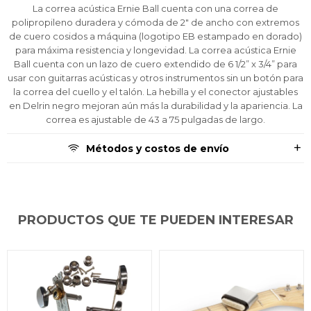
¡Algo salió mal!
¡Algo salió mal!
¡Algo salió mal!
¡Tenés hasta
¡Tenés hasta
¡Tenés hasta
para comprar en las cuotas que
para comprar en las cuotas que
para comprar en las cuotas que
La correa acústica Ernie Ball cuenta con una correa de
el inconveniente, por cualquier duda
el inconveniente, por cualquier duda
el inconveniente, por cualquier duda
Por favor intenta nuevamente mas tarde.
Por favor intenta nuevamente mas tarde.
Por favor intenta nuevamente mas tarde.
Celular
Celular
Celular
prefieras!
prefieras!
prefieras!
polipropileno duradera y cómoda de 2" de ancho con extremos
contactanos en
contactanos en
contactanos en
de cuero cosidos a máquina (logotipo EB estampado en dorado)
preguntas@pagodespues.com.uy
preguntas@pagodespues.com.uy
preguntas@pagodespues.com.uy
Elegí tus productos preferidos
Elegí tus productos preferidos
Elegí tus productos preferidos
para máxima resistencia y longevidad. La correa acústica Ernie
Fecha de nacimiento
Fecha de nacimiento
Fecha de nacimiento
Elegís Pago Después como metodo de pago
Elegís Pago Después como metodo de pago
Elegís Pago Después como metodo de pago
Ball cuenta con un lazo de cuero extendido de 6 1/2” x 3/4” para
* sujeto a aprobación crediticia. El monto disponible
* sujeto a aprobación crediticia. El monto disponible
* sujeto a aprobación crediticia. El monto disponible
usar con guitarras acústicas y otros instrumentos sin un botón para
puede variar por comercio
puede variar por comercio
puede variar por comercio
la correa del cuello y el talón. La hebilla y el conector ajustables
Día
Día
Día
Mes
Mes
Mes
Año
Año
Año
en Delrin negro mejoran aún más la durabilidad y la apariencia. La
correa es ajustable de 43 a 75 pulgadas de largo.
Continuar
Continuar
Continuar
Métodos y costos de envío
PRODUCTOS QUE TE PUEDEN INTERESAR