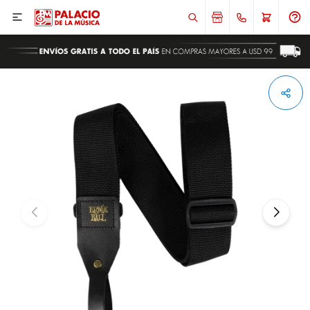

ENVIAR