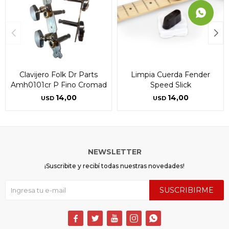
Clavijero Folk Dr Parts
Limpia Cuerda Fender
Amh0101cr P Fino Cromad
Speed Slick
14,00
14,00
USD
USD
NEWSLETTER
¡Suscribite y recibí todas nuestras novedades!
SUSCRIBIRME




