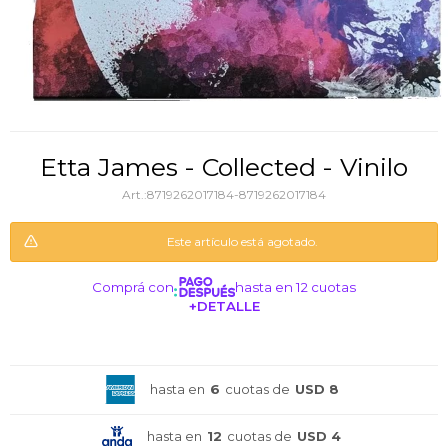
Etta James - Collected - Vinilo
8719262017184-8719262017184
Este artículo está agotado.
Comprá con
hasta en 12 cuotas
+DETALLE
¡ME INTERESA!
hasta en
6
cuotas de
USD 8
hasta en
12
cuotas de
USD 4