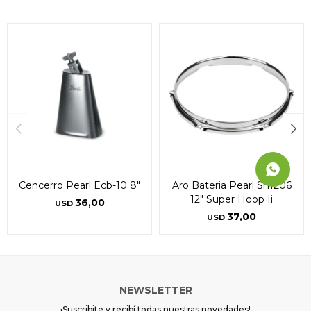
Continuar
Continuar
Continuar
Cencerro Pearl Ecb-10 8"
Aro Bateria Pearl Sh1206
12" Super Hoop Ii
36,00
USD
37,00
USD
NEWSLETTER
¡Suscribite y recibí todas nuestras novedades!