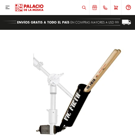

ENVIAR