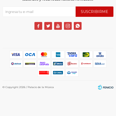
SUSCRIBIRME





© Copyright 2026 / Palacio de la Música