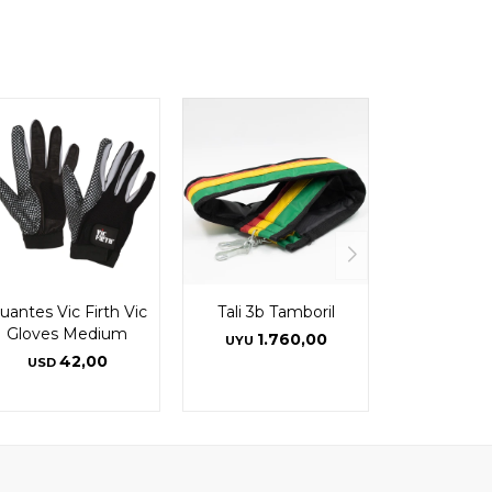
uantes Vic Firth Vic
Tali 3b Tamboril
Gloves Medium
1.760,00
UYU
42,00
USD