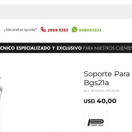
|
¿Necesitas ayuda?
2909 3333
098093333
ENVIAR
Soporte Para Bongo Power Beat
Bgs21a
BGS21A-BGS21A
40,00
USD