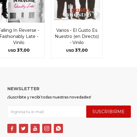
Falling In Reverse -
Varios - El Gusto Es
Fashionably Late -
Nuestro (en Directo)
Vinilo
- Vinilo
37,00
37,00
USD
USD
NEWSLETTER
¡Suscribite y recibí todas nuestras novedades!
SUSCRIBIRME




