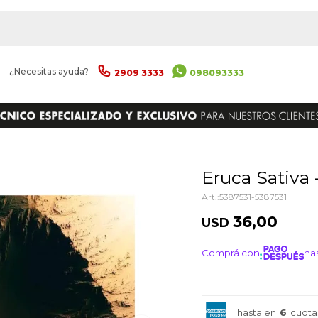
|
¿Necesitas ayuda?
2909 3333
098093333
ENVIAR
Eruca Sativa
5387531-5387531
36,00
USD
Comprá con
has
¡ME I
hasta en
6
cuota