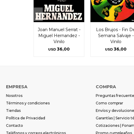
Joan Manuel Serrat -
Los Brujos - Fin D
Miguel Hernandez -
Semana Salvaje -
Vinilo
Vinilo
36,00
36,00
USD
USD
EMPRESA
COMPRA
Nosotros
Preguntas frecuent
Términos y condiciones
Como comprar
Tiendas
Envíos y devolucion
Política de Privacidad
Garantías | Servicio t
Contacto
Cotizaciones | Fona
Teléfonos y correos electrónicos
Promo cumpleaños