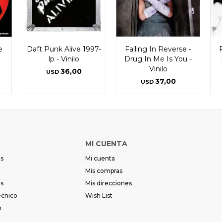
e
Daft Punk Alive 1997-
Falling In Reverse -
lp - Vinilo
Drug In Me Is You -
Vinilo
36,00
USD
37,00
USD
MI CUENTA
es
Mi cuenta
Mis compras
es
Mis direcciones
écnico
Wish List
m