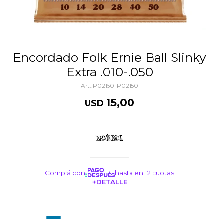
Encordado Folk Ernie Ball Slinky
Extra .010-.050
P02150-P02150
15,00
USD
Comprá con
hasta en 12 cuotas
+DETALLE
¡ME INTERESA!