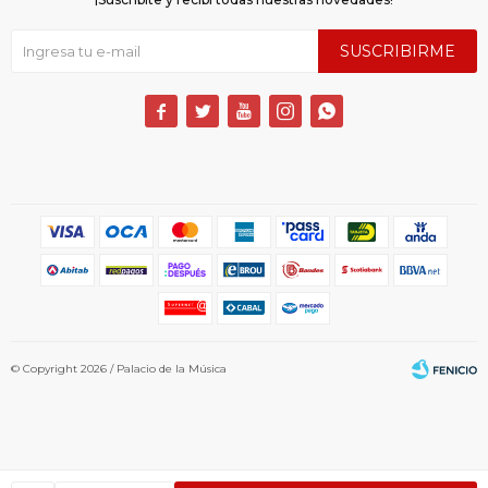
SUSCRIBIRME





© Copyright 2026 / Palacio de la Música