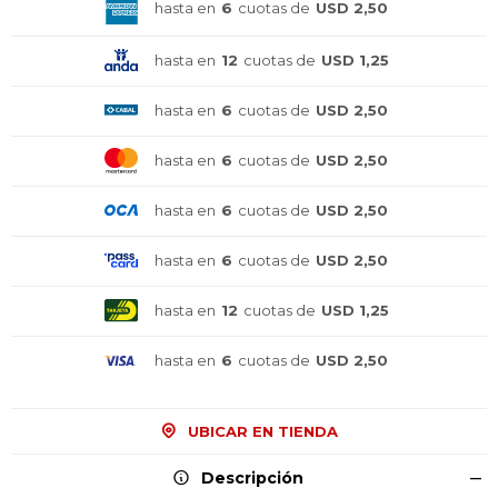
hasta en
6
cuotas de
USD 2,50
hasta en
12
cuotas de
USD 1,25
hasta en
6
cuotas de
USD 2,50
hasta en
6
cuotas de
USD 2,50
hasta en
6
cuotas de
USD 2,50
hasta en
6
cuotas de
USD 2,50
hasta en
12
cuotas de
USD 1,25
¡Sumate a la forma más ágil de
¡Sumate a la forma más ágil de
¡Sumate a la forma más ágil de
hasta en
6
cuotas de
USD 2,50
comprar!
comprar!
comprar!
Comprá en 3 cuotas sin recargo o hasta en
Comprá en 3 cuotas sin recargo o hasta en
Comprá en 3 cuotas sin recargo o hasta en
12 cuotas * ¡Solo con tu cédula!
12 cuotas * ¡Solo con tu cédula!
12 cuotas * ¡Solo con tu cédula!
UBICAR EN TIENDA
* sujeto aprobación crediticia.
* sujeto aprobación crediticia.
* sujeto aprobación crediticia.
Descripción
Comprá ahora y Pagá
Comprá ahora y Pagá
Comprá ahora y Pagá
Verifica si estás calificado para comprar con
Verifica si estás calificado para comprar con
Verifica si estás calificado para comprar con