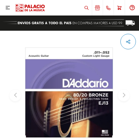

ENVIAR