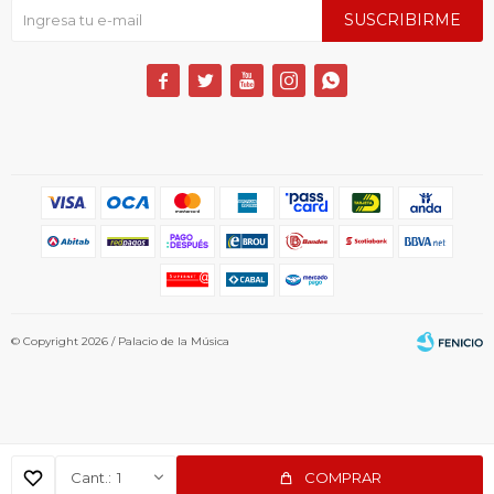
SUSCRIBIRME





© Copyright 2026 / Palacio de la Música
1
COMPRAR
Fenicio