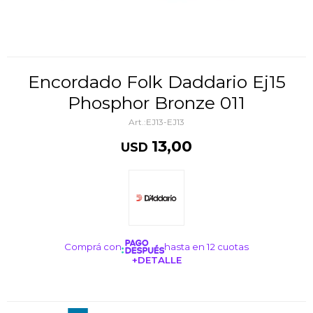
Encordado Folk Daddario Ej15
Phosphor Bronze 011
EJ13-EJ13
13,00
USD
Comprá con
hasta en 12 cuotas
+DETALLE
¡ME INTERESA!