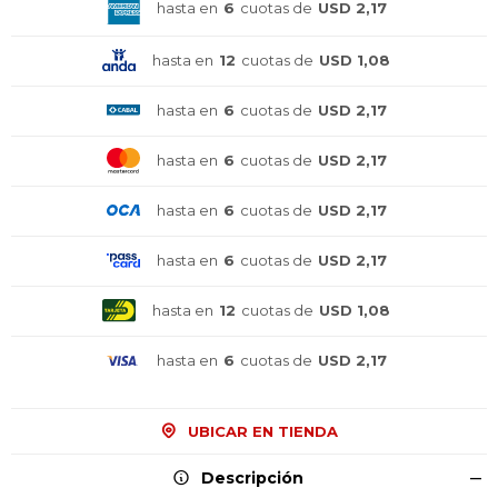
hasta en
6
cuotas de
USD 2,17
hasta en
12
cuotas de
USD 1,08
hasta en
6
cuotas de
USD 2,17
hasta en
6
cuotas de
USD 2,17
hasta en
6
cuotas de
USD 2,17
hasta en
6
cuotas de
USD 2,17
hasta en
12
cuotas de
USD 1,08
¡Sumate a la forma más ágil de
¡Sumate a la forma más ágil de
¡Sumate a la forma más ágil de
hasta en
6
cuotas de
USD 2,17
comprar!
comprar!
comprar!
Comprá en 3 cuotas sin recargo o hasta en
Comprá en 3 cuotas sin recargo o hasta en
Comprá en 3 cuotas sin recargo o hasta en
12 cuotas * ¡Solo con tu cédula!
12 cuotas * ¡Solo con tu cédula!
12 cuotas * ¡Solo con tu cédula!
UBICAR EN TIENDA
* sujeto aprobación crediticia.
* sujeto aprobación crediticia.
* sujeto aprobación crediticia.
Comprá ahora y Pagá
Comprá ahora y Pagá
Comprá ahora y Pagá
Verifica si estás calificado para comprar con
Verifica si estás calificado para comprar con
Verifica si estás calificado para comprar con
Descripción
Pago Después:
Pago Después:
Pago Después:
Después, hasta en 12
Después, hasta en 12
Después, hasta en 12
Estás calificado para comprar usando Pago
Estás calificado para comprar usando Pago
Estás calificado para comprar usando Pago