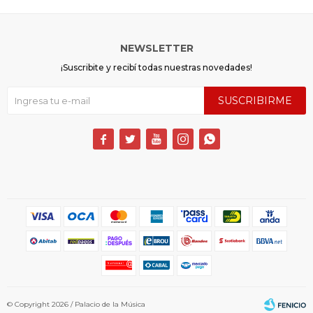
NEWSLETTER
¡Suscribite y recibí todas nuestras novedades!
SUSCRIBIRME





© Copyright 2026 / Palacio de la Música