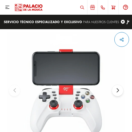

ENVIAR