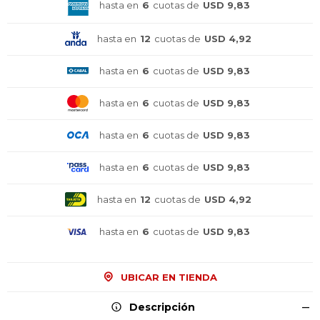
hasta en
6
cuotas de
USD 9,83
hasta en
12
cuotas de
USD 4,92
hasta en
6
cuotas de
USD 9,83
hasta en
6
cuotas de
USD 9,83
hasta en
6
cuotas de
USD 9,83
hasta en
6
cuotas de
USD 9,83
hasta en
12
cuotas de
USD 4,92
hasta en
6
cuotas de
USD 9,83
¡Sumate a la forma más ágil de
¡Sumate a la forma más ágil de
¡Sumate a la forma más ágil de
UBICAR EN TIENDA
comprar!
comprar!
comprar!
Comprá en 3 cuotas sin recargo o hasta en
Comprá en 3 cuotas sin recargo o hasta en
Comprá en 3 cuotas sin recargo o hasta en
Descripción
12 cuotas * ¡Solo con tu cédula!
12 cuotas * ¡Solo con tu cédula!
12 cuotas * ¡Solo con tu cédula!