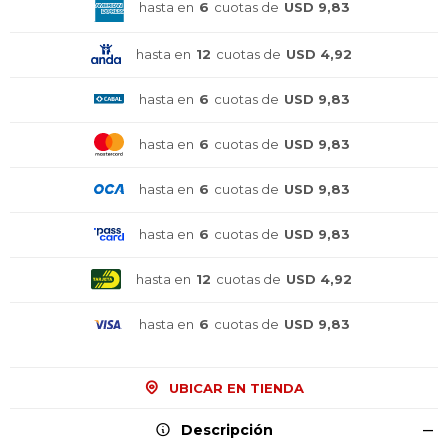
hasta en
6
cuotas de
USD 9,83
hasta en
12
cuotas de
USD 4,92
hasta en
6
cuotas de
USD 9,83
hasta en
6
cuotas de
USD 9,83
hasta en
6
cuotas de
USD 9,83
hasta en
6
cuotas de
USD 9,83
hasta en
12
cuotas de
USD 4,92
hasta en
6
cuotas de
USD 9,83
UBICAR EN TIENDA
¡Sumate a la forma más ágil de
¡Sumate a la forma más ágil de
¡Sumate a la forma más ágil de
comprar!
comprar!
comprar!
Descripción
Comprá en 3 cuotas sin recargo o hasta en
Comprá en 3 cuotas sin recargo o hasta en
Comprá en 3 cuotas sin recargo o hasta en