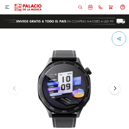

ENVIAR