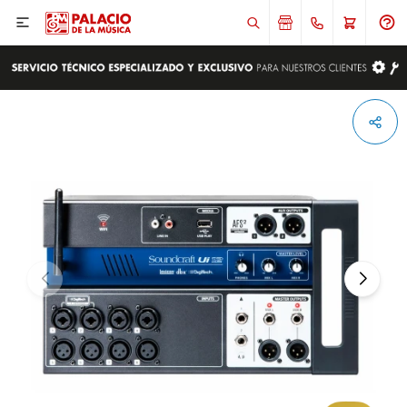

ENVIAR