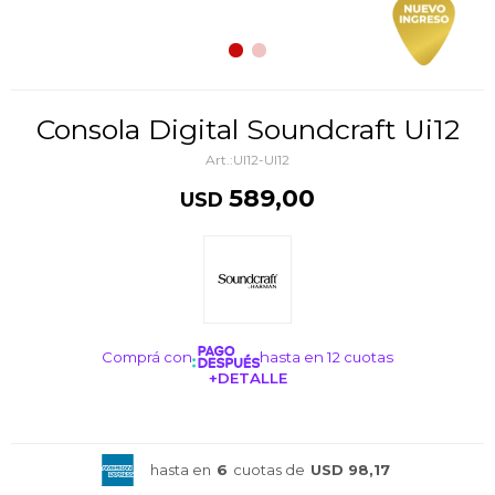
Consola Digital Soundcraft Ui12
UI12-UI12
589,00
USD
Comprá con
hasta en 12 cuotas
+DETALLE
¡ME INTERESA!
hasta en
6
cuotas de
USD 98,17