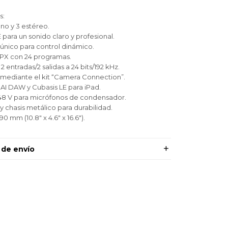
s:
no y 3 estéreo.
para un sonido claro y profesional.
ico para control dinámico.
PX con 24 programas.
 entradas/2 salidas a 24 bits/192 kHz.
mediante el kit “Camera Connection”.
 AI DAW y Cubasis LE para iPad.
8 V para micrófonos de condensador.
 chasis metálico para durabilidad.
0 mm (10.8" x 4.6" x 16.6").
 de envío