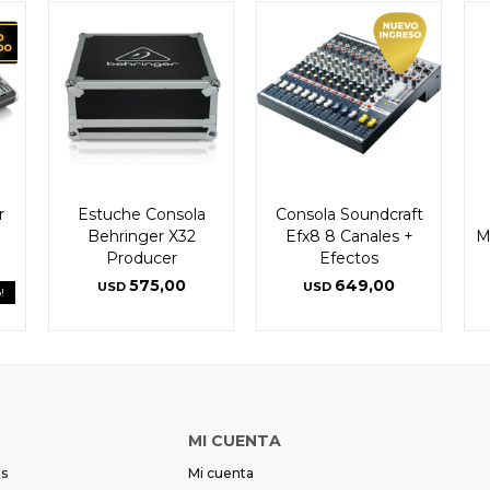
r
Estuche Consola
Consola Soundcraft
Behringer X32
Efx8 8 Canales +
M
Producer
Efectos
575,00
649,00
USD
USD
!
MI CUENTA
es
Mi cuenta