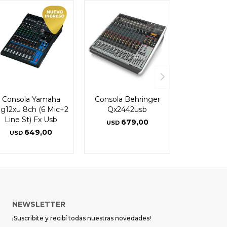
Consola Yamaha
Consola Behringer
g12xu 8ch (6 Mic+2
Qx2442usb
Line St) Fx Usb
679,00
USD
649,00
USD
NEWSLETTER
¡Suscribite y recibí todas nuestras novedades!