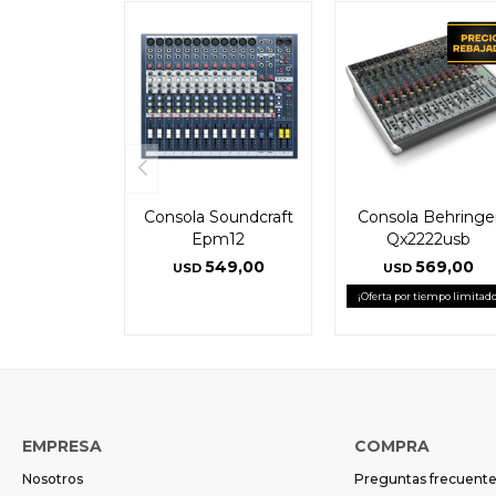
Consola Soundcraft
Consola Behringe
Epm12
Qx2222usb
549,00
569,00
USD
USD
¡Oferta por tiempo limitado
EMPRESA
COMPRA
Nosotros
Preguntas frecuent