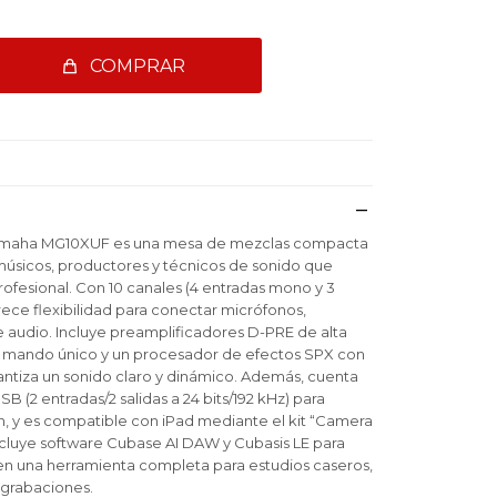
COMPRAR
amaha MG10XUF es una mesa de mezclas compacta
 músicos, productores y técnicos de sonido que
ofesional. Con 10 canales (4 entradas mono y 3
rece flexibilidad para conectar micrófonos,
e audio. Incluye preamplificadores D-PRE de alta
 mando único y un procesador de efectos SPX con
antiza un sonido claro y dinámico. Además, cuenta
B (2 entradas/2 salidas a 24 bits/192 kHz) para
, y es compatible con iPad mediante el kit “Camera
cluye software Cubase AI DAW y Cubasis LE para
e en una herramienta completa para estudios caseros,
 grabaciones.