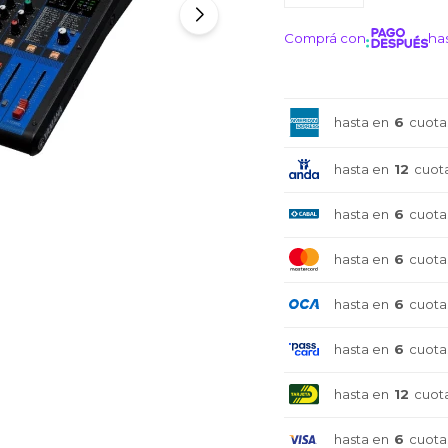
Comprá con
has
¡ME I
hasta en
6
cuota
hasta en
12
cuot
hasta en
6
cuota
hasta en
6
cuota
hasta en
6
cuota
hasta en
6
cuota
hasta en
12
cuot
hasta en
6
cuota