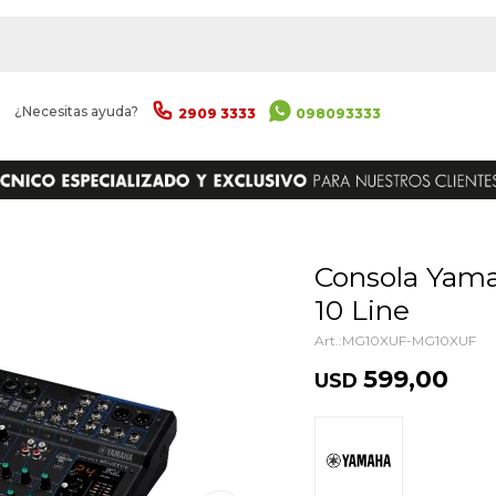
|
¿Necesitas ayuda?
2909 3333
098093333
ENVIAR
Consola Yamaha Mg10xuf 4 Mic +
10 Line
MG10XUF-MG10XUF
599,00
USD