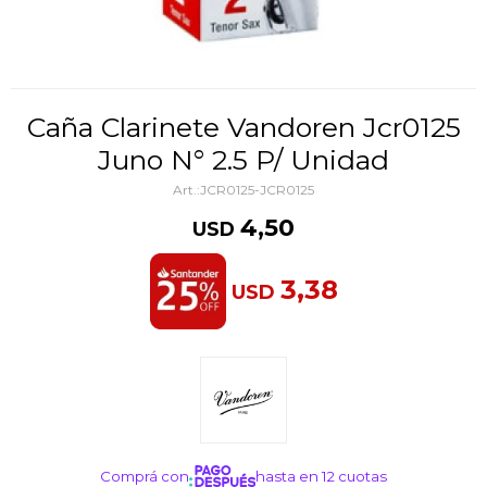
Caña Clarinete Vandoren Jcr0125
Juno N° 2.5 P/ Unidad
JCR0125-JCR0125
4,50
USD
3,38
USD
Comprá con
hasta en 12 cuotas