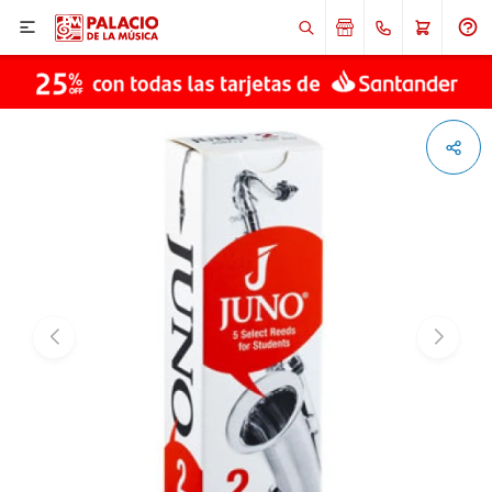

ENVIAR