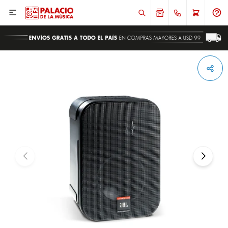

ENVIAR