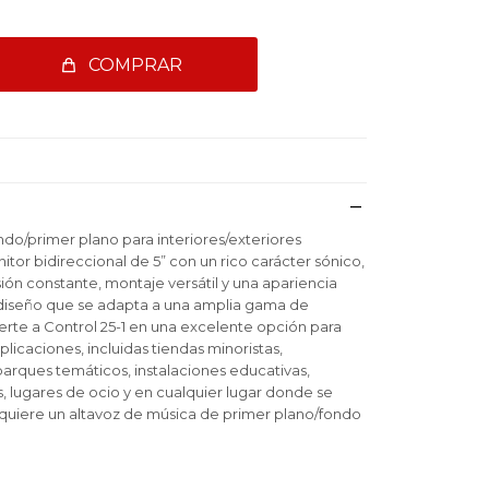
COMPRAR
o/primer plano para interiores/exteriores
itor bidireccional de 5” con un rico carácter sónico,
ión constante, montaje versátil y una apariencia
iseño que se adapta a una amplia gama de
erte a Control 25-1 en una excelente opción para
licaciones, incluidas tiendas minoristas,
parques temáticos, instalaciones educativas,
s, lugares de ocio y en cualquier lugar donde se
requiere un altavoz de música de primer plano/fondo