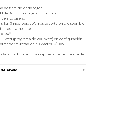
 de fibra de vidrio tejido
I de 3/4” con refrigeración líquida
de alto diseño
siBall® incorporado*, más soporte en U disponible
stentes a la intemperie
 x 100°
00 Watt (programa de 200 Watt) en configuración
formador multitap de 30 Watt 70V/100V
ta fidelidad con amplia respuesta de frecuencia de
 de envío