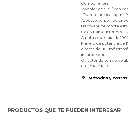
Componentes:
Fecha de nacimiento
Fecha de nacimiento
Fecha de nacimiento
Elegís Pago Después como metodo de pago
Elegís Pago Después como metodo de pago
Elegís Pago Después como metodo de pago
• Woofer de 5-¼” con cono
* sujeto a aprobación crediticia. El monto disponible
* sujeto a aprobación crediticia. El monto disponible
* sujeto a aprobación crediticia. El monto disponible
• Tweeter de diafragma PE
puede variar por comercio
puede variar por comercio
puede variar por comercio
Aspecto contemporáneo 
Día
Día
Día
Mes
Mes
Mes
Año
Año
Año
Hardware de montaje Invi
Caja y transductores resi
Continuar
Continuar
Continuar
Amplia cobertura de 100°
Manejo de potencia de 1
directa de 8O, más trans
incorporado.
Carácter de sonido de al
60 Hz a 20 kHz.
Métodos y costos
PRODUCTOS QUE TE PUEDEN INTERESAR