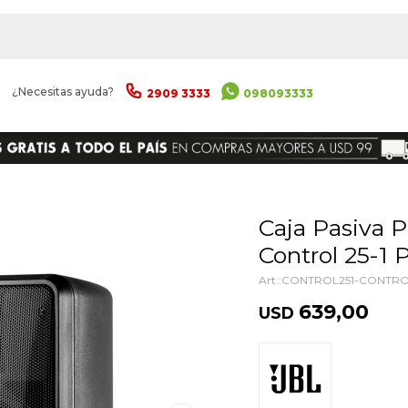
|
¿Necesitas ayuda?
2909 3333
098093333
ENVIAR
Caja Pasiva Para Instalación Jbl
Control 25-1 
CONTROL251-CONTRO
639,00
USD