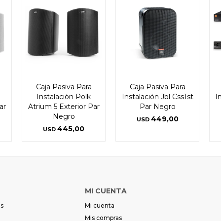
Caja Pasiva Para
Caja Pasiva Para
Instalación Polk
Instalación Jbl Css1st
I
ar
Atrium 5 Exterior Par
Par Negro
Negro
449,00
USD
445,00
USD
MI CUENTA
es
Mi cuenta
Mis compras