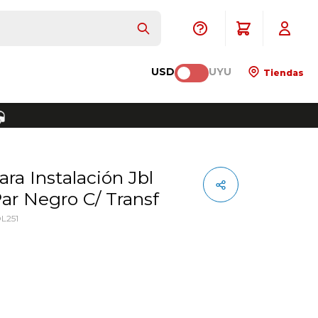
USD
UYU
Tiendas
Par Negro C/ Transf
L251