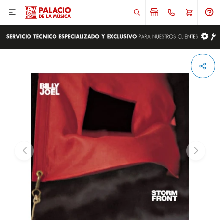

ENVIAR