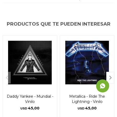
* sujeto a aprobación crediticia. El monto disponible
* sujeto a aprobación crediticia. El monto disponible
* sujeto a aprobación crediticia. El monto disponible
puede variar por comercio
puede variar por comercio
puede variar por comercio
Día
Día
Día
Mes
Mes
Mes
Año
Año
Año
Continuar
Continuar
Continuar
PRODUCTOS QUE TE PUEDEN INTERESAR
Daddy Yankee - Mundial -
Metallica - Ride The
Vinilo
Lightning - Vinilo
45,00
45,00
USD
USD