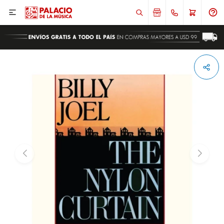

ENVIAR