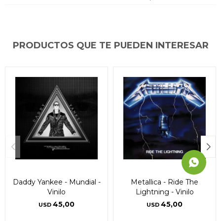
* sujeto a aprobación crediticia. El monto disponible
* sujeto a aprobación crediticia. El monto disponible
* sujeto a aprobación crediticia. El monto disponible
puede variar por comercio
puede variar por comercio
puede variar por comercio
Día
Día
Día
Mes
Mes
Mes
Año
Año
Año
Continuar
Continuar
Continuar
PRODUCTOS QUE TE PUEDEN INTERESAR
Daddy Yankee - Mundial -
Metallica - Ride The
Vinilo
Lightning - Vinilo
45,00
45,00
USD
USD