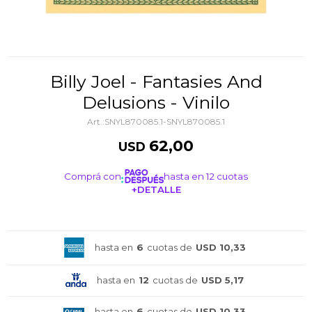
Billy Joel - Fantasies And
Delusions - Vinilo
SNYL870085.1-SNYL870085.1
62,00
USD
Comprá con
hasta en 12 cuotas
+DETALLE
¡ME INTERESA!
hasta en
6
cuotas de
USD 10,33
hasta en
12
cuotas de
USD 5,17
hasta en
6
cuotas de
USD 10,33