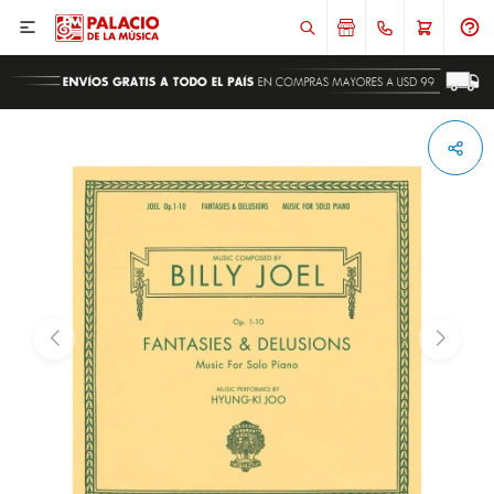

ENVIAR