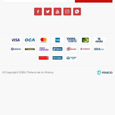





© Copyright 2026 / Palacio de la Música
Fenicio