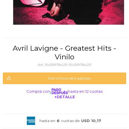
Avril Lavigne - Greatest Hits -
Vinilo
194399784211-194399784211
Este artículo está agotado.
Comprá con
hasta en 12 cuotas
+DETALLE
¡ME INTERESA!
hasta en
6
cuotas de
USD 10,17