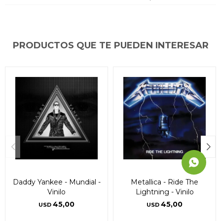
* sujeto a aprobación crediticia. El monto disponible
* sujeto a aprobación crediticia. El monto disponible
* sujeto a aprobación crediticia. El monto disponible
puede variar por comercio
puede variar por comercio
puede variar por comercio
Día
Día
Día
Mes
Mes
Mes
Año
Año
Año
Continuar
Continuar
Continuar
PRODUCTOS QUE TE PUEDEN INTERESAR
Daddy Yankee - Mundial -
Metallica - Ride The
Vinilo
Lightning - Vinilo
45,00
45,00
USD
USD