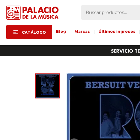
Blog
|
Marcas
|
Últimos ingresos
CATÁLOGO