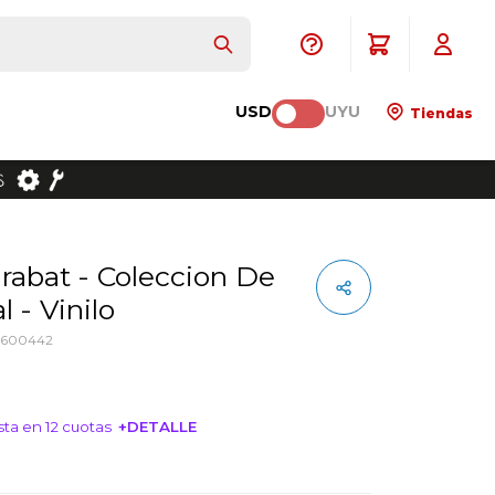
USD
UYU
Tiendas
 - Vinilo
5600442
ta en 12 cuotas
+DETALLE
NTERESA!