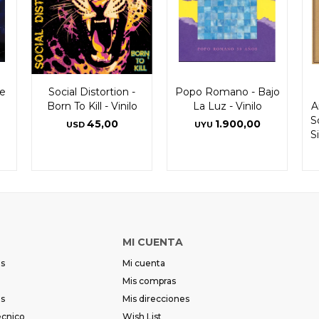
he
Social Distortion -
Popo Romano - Bajo
Born To Kill - Vinilo
La Luz - Vinilo
A
S
45,00
1.900,00
USD
UYU
S
MI CUENTA
es
Mi cuenta
Mis compras
es
Mis direcciones
écnico
Wish List