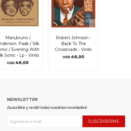
Mars,bruno /
Robert Johnson -
nderson. Paak / Silk
Back To The
onic / Evening With
Crossroads - Vinilo
ilk Sonic - Lp - Vinilo
46,00
USD
46,00
USD
NEWSLETTER
¡Suscribite y recibí todas nuestras novedades!
SUSCRIBIRME