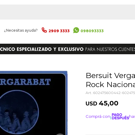
|
¿Necesitas ayuda?
2909 3333
098093333
ENVIAR
Bersuit Vergarabat - Coleccion De
Rock Nacional
602475600442-60247
45,00
USD
Comprá con
has
¡ME I