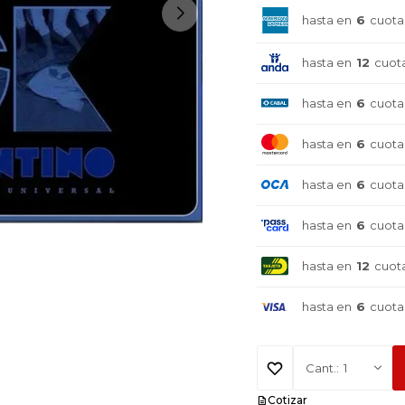
hasta en
6
cuota
hasta en
12
cuot
hasta en
6
cuota
hasta en
6
cuota
hasta en
6
cuota
hasta en
6
cuota
hasta en
12
cuot
hasta en
6
cuota
¡Sumate a la forma más ágil de
¡Sumate a la forma más ágil de
¡Sumate a la forma más ágil de
1
comprar!
comprar!
comprar!
Cotizar