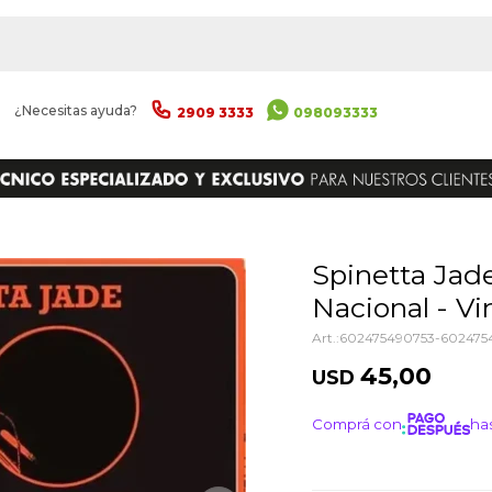
|
¿Necesitas ayuda?
2909 3333
098093333
ENVIAR
Spinetta Jade - Coleccion De Rock
Nacional - Vin
602475490753-602475
45,00
USD
Comprá con
has
¡ME I