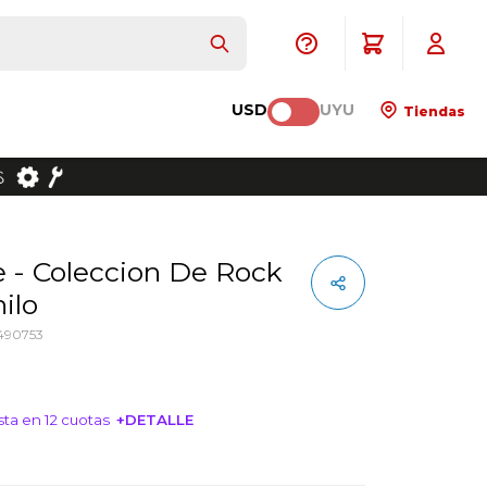
USD
UYU
Tiendas
ilo
490753
ta en 12 cuotas
+DETALLE
NTERESA!