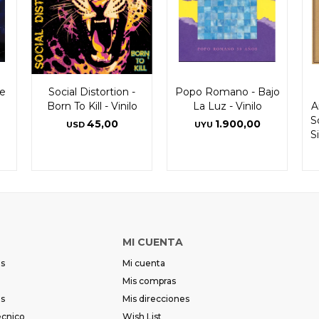
he
Social Distortion -
Popo Romano - Bajo
Born To Kill - Vinilo
La Luz - Vinilo
A
S
45,00
1.900,00
USD
UYU
S
MI CUENTA
es
Mi cuenta
Mis compras
es
Mis direcciones
écnico
Wish List