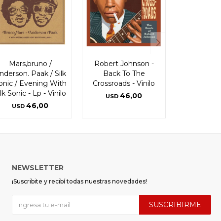
Mars,bruno /
Robert Johnson -
nderson. Paak / Silk
Back To The
onic / Evening With
Crossroads - Vinilo
ilk Sonic - Lp - Vinilo
46,00
USD
46,00
USD
NEWSLETTER
¡Suscribite y recibí todas nuestras novedades!
SUSCRIBIRME