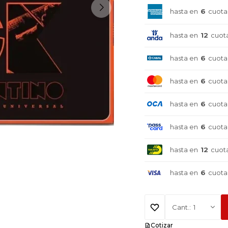
hasta en
6
cuota
hasta en
12
cuot
hasta en
6
cuota
hasta en
6
cuota
hasta en
6
cuota
hasta en
6
cuota
hasta en
12
cuot
hasta en
6
cuota
¡Sumate a la forma más ágil de
¡Sumate a la forma más ágil de
¡Sumate a la forma más ágil de
1
comprar!
comprar!
comprar!
Cotizar