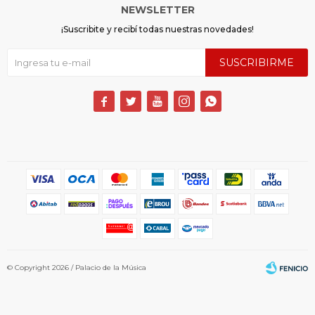
NEWSLETTER
¡Suscribite y recibí todas nuestras novedades!
SUSCRIBIRME





© Copyright 2026 / Palacio de la Música