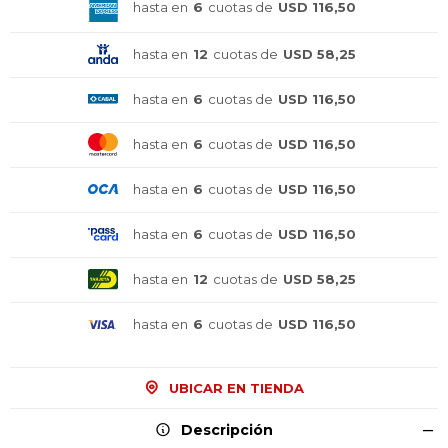
hasta en
6
cuotas de
USD 116,50
hasta en
12
cuotas de
USD 58,25
hasta en
6
cuotas de
USD 116,50
hasta en
6
cuotas de
USD 116,50
hasta en
6
cuotas de
USD 116,50
hasta en
6
cuotas de
USD 116,50
hasta en
12
cuotas de
USD 58,25
hasta en
6
cuotas de
USD 116,50
¡Sumate a la forma más ágil de
¡Sumate a la forma más ágil de
¡Sumate a la forma más ágil de
comprar!
comprar!
comprar!
UBICAR EN TIENDA
Comprá en 3 cuotas sin recargo o hasta en
Comprá en 3 cuotas sin recargo o hasta en
Comprá en 3 cuotas sin recargo o hasta en
12 cuotas * ¡Solo con tu cédula!
12 cuotas * ¡Solo con tu cédula!
12 cuotas * ¡Solo con tu cédula!
Descripción
* sujeto aprobación crediticia.
* sujeto aprobación crediticia.
* sujeto aprobación crediticia.