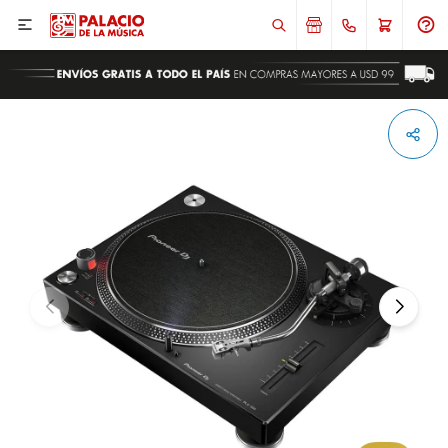

ENVIAR