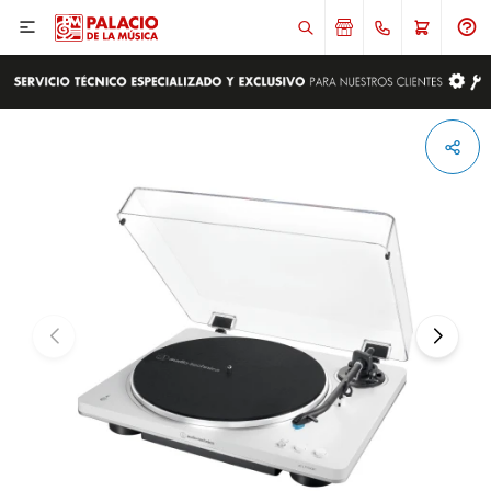

ENVIAR