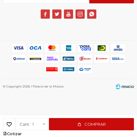





© Copyright 2026 / Palacio de la Música
1
COMPRAR
Fenicio
Cotizar